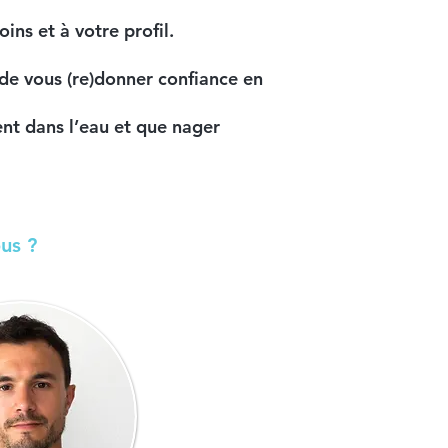
ins et à votre profil.
 de vous (re)donner
confiance
en
ent dans l’eau et que nager
us ?