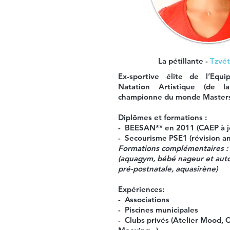
La pétillante -
Tzvé
Ex-sportive élite de l’Equ
Natation Artistique (de 
championne du monde Master
Diplômes et formations :
- BEESAN** en
2011 (CAEP à j
- Secourisme PSE1 (révision an
Formations complémentaires :
(
aquagym, bébé nageur et aut
pré-postnatale, aquasirène)
Expériences:
- Associations
- Piscines municipales
- Clubs privés (Atelier Mood, 