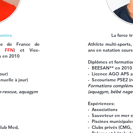
tomira
La force t
ipe de France de
Athlète multi-sports,
la
FFN
) et Vice-
ans en natation cour
s en 2010
Diplômes et formation
- BEESAN** en 2010 
our)
- Licence AGO APS a
nuelle à jour)
- Secourisme PSE2 (ré
Formations compléme
o-rescue, aquagym
(
aquagym, bébé nageu
Expériences:
- Associations
- Sauveteur en mer e
- Piscines municipale
Club Med,
- Clubs privés (CMG, L