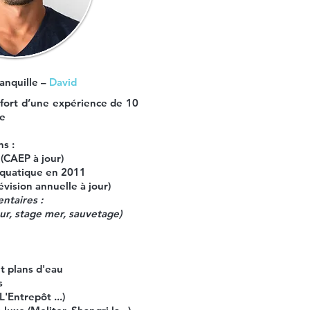
ranquille –
David
 fort d’une expérience de 10
se
s :
(CAEP à jour)
quatique en 2011
vision annuelle à jour)
ntaires :
r, stage mer, sauvetage)
t plans d'eau
s
'Entrepôt ...)