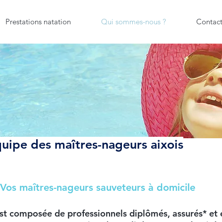
Prestations natation
Qui sommes-nous ?
Contact
quipe des maîtres-nageurs
aixois
Vos maîtres-nageurs sauveteurs à domicile
est composée de professionnels
diplômés, assurés*
et